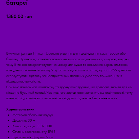
батареї
1380,00
грн
ЗАМОВИТИ ЗАРАЗ
Вулична гірлянда Нитка - ідеальне рішення для підсвічування саду, тераси або
балкону. Працює від сонячної панелі, не вимагає підключення до мережі, завдяки
чому її можна використовувати як декор для кущів та невеликих дерев, альтанок,
ганку, інших елементів екстер'єру. Захист від вологи за стандартом IP65 дозволяє
експлуатувати гірлянду за несприятливих погодних умов та у приміщеннях з
підвищеною вологістю.
Сонячна панель має компактну та зручну конструкцію, що дозволяє знайти для неї
місце на будь-якій локації. Час повного заряджання залежить від освітленості, тому
панель слід розміщувати на повністю відкритих ділянках без затінювання.
Характеристики:
Матеріал оболонки: каучук
Довжина: 30 м
Кількість діодів: 300-1000
Ступінь вологозахисту: IP65
Відстань між діодами: 9 см