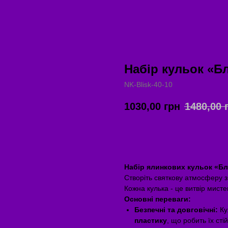
Набір кульок «Бл
NK-Blisk-40-10
1030,00
грн
1480,00
ЗАМОВИТИ ЗАРАЗ
Набір ялинкових кульок «Бли
Створіть святкову атмосферу 
Кожна кулька - це витвір мист
Основні переваги:
Безпечні та довговічні:
Ку
пластику
, що робить їх сті