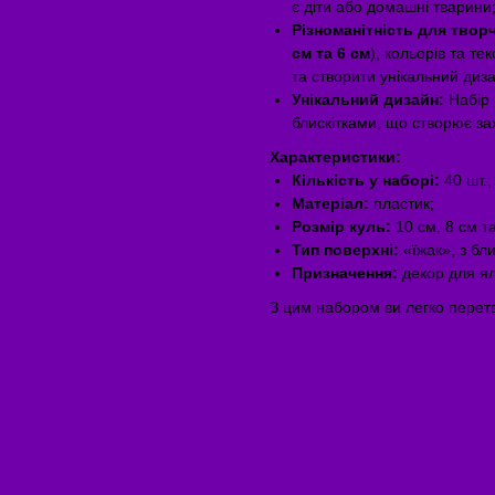
є діти або домашні тварини
Різноманітність для творч
см та 6 см
), кольорів та т
та створити унікальний диз
Унікальний дизайн:
Набір 
блискітками, що створює зах
Характеристики:
Кількість у наборі:
40 шт.;
Матеріал:
пластик;
Розмір куль:
10 см, 8 см та
Тип поверхні:
«їжак», з бли
Призначення:
декор для яли
З цим набором ви легко перет