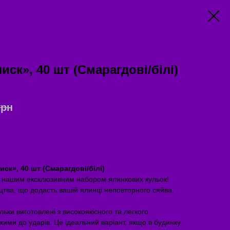
иск», 40 шт (Смарагдові/білі)
грн
ск», 40 шт (Смарагдові/білі)
з нашим ексклюзивним набором ялинкових кульок!
ецтва, що додасть вашій ялинці неповторного сяйва.
льки виготовлені з високоякісного та легкого
йкими до ударів. Це ідеальний варіант, якщо в будинку