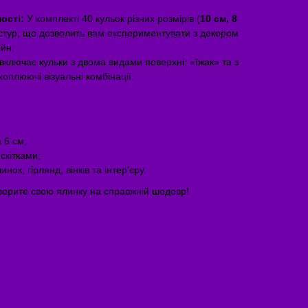
;
ості:
У комплекті 40 кульок різних розмірів (
10 см, 8
екстур, що дозволить вам експериментувати з декором
айн;
включає кульки з двома видами поверхні: «їжак» та з
оплюючі візуальні комбінації.
 6 см;
скітками;
нок, гірлянд, вінків та інтер’єру.
ворите свою ялинку на справжній шедевр!