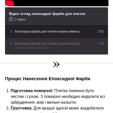
Відео огляд епоксидної фарби для плитки
2 відео
1
Епоксидна фарба для плитки в ванну кімнату
2:02
2
Епоксидна фарба для плитки у ванну кімнату-
3:29
найпопулярніші кольори
»
Процес Нанесення Епоксидної Фарби
Підготовка поверхні:
Плитка повинна бути
чистою і сухою. З поверхні необхідно видалити всі
забруднення, жир і мильні нальоти.
Ґрунтовка:
Для кращої адгезії може знадобитися