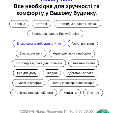
Все необхідне для зручності та
комфорту у Вашому будинку.
Головна
Каталог
Епоксидна підлога Новачок
Епоксидна підлога Epoxy Granitte
Епоксидна фарба для плитки
Акрил для ванн
Емаль для ванн
Акрил для ванн з набором
Епоксидна підлога для Новачків
Кам'яний килим
Все для дому
Відгуки
Доставка і оплата
Публічна оферта
Політика повернення товарів
Політика конфіденційності
Контакти
Про нас
©2024 All Rights Reserved. Пн-Нд:8:00-20:00.