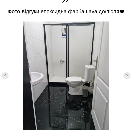
Фото-відгуки епоксидна фарба Lava до/після❤️