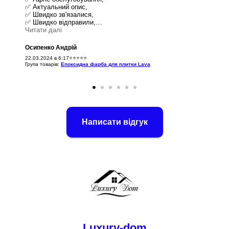
✅ Актуальний опис,
✅ Швидко зв'язалися,
✅ Швидко відправили,
✅ Ввічливий продавець,
Читати далі
✅ Актуальна ціна,
✅ Товар був у наявності
Осипенко Андрій
22.03.2024 в 6:17⭐⭐⭐⭐⭐
Група товарів:
Епоксидна фарба для плитки Lava
Написати відгук
Luxury-dom