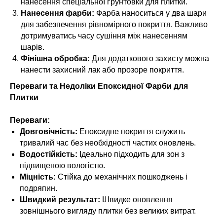
нанесення спеціальної ґрунтовки для плитки.
Нанесення фарби:
Фарба наноситься у два шари
для забезпечення рівномірного покриття. Важливо
дотримуватись часу сушіння між нанесенням
шарів.
Фінішна обробка:
Для додаткового захисту можна
нанести захисний лак або прозоре покриття.
Переваги та Недоліки Епоксидної Фарби для
Плитки
Переваги:
Довговічність:
Епоксидне покриття служить
тривалий час без необхідності частих оновлень.
Водостійкість:
Ідеально підходить для зон з
підвищеною вологістю.
Міцність:
Стійка до механічних пошкоджень і
подряпин.
Швидкий результат:
Швидке оновлення
зовнішнього вигляду плитки без великих витрат.