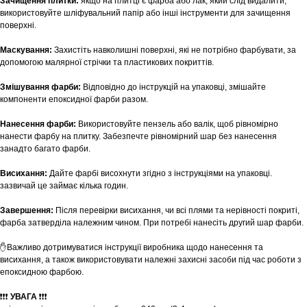
Зачищення плитки:
якщо на плитці є фарба або лак, який слід видалити,
використовуйте шліфувальний папір або інші інструменти для зачищення
поверхні.
Маскування:
Захистіть навколишні поверхні, які не потрібно фарбувати, за
допомогою малярної стрічки та пластикових покриттів.
Змішування фарби:
Відповідно до інструкцій на упаковці, змішайте
компоненти епоксидної фарби разом.
Нанесення фарби:
Використовуйте пензель або валік, щоб рівномірно
нанести фарбу на плитку. Забезпечте рівномірний шар без нанесення
занадто багато фарби.
Висихання:
Дайте фарбі висохнути згідно з інструкціями на упаковці.
зазвичай це займає кілька годин.
Завершення:
Після перевірки висихання, чи всі плями та нерівності покриті,
фарба затверділа належним чином. При потребі нанесіть другий шар фарби.
✋Важливо дотримуватися інструкції виробника щодо нанесення та
висихання, а також використовувати належні захисні засоби під час роботи з
епоксидною фарбою.
❗❗❗
УВАГА
❗❗❗