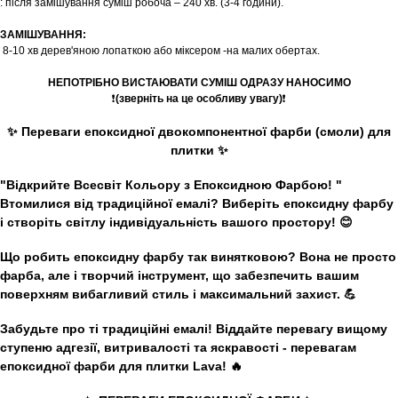
: після замішування суміш робоча – 240 хв. (3-4 години).
ЗАМІШУВАННЯ:
8-10 хв дерев'яною лопаткою або міксером -на малих обертах.
НЕПОТРІБНО ВИСТАЮВАТИ СУМІШ ОДРАЗУ НАНОСИМО
❗
(зверніть на це особливу увагу)
❗
✨
Переваги епоксидної двокомпонентної фарби (смоли
)
для
плитки
✨
"Відкрийте Всесвіт Кольору з Епоксидною Фарбою! "
Втомилися від традиційної емалі? Виберіть
епоксидну фарбу
і створіть світлу індивідуальність вашого простору! 😊
Що робить епоксидну фарбу так винятковою? Вона не просто
фарба, але і творчий інструмент, що забезпечить вашим
поверхням вибагливий стиль і максимальний захист. 💪
Забудьте про ті традиційні емалі! Віддайте перевагу вищому
ступеню адгезії, витривалості та яскравості - перевагам
епоксидної фарби для плитки Lava
! 🔥