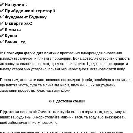
✅ На вулиці:
✅ Прибудинкові тереторії
✅ Фундамент Будинку
✅ В квартирах:
✅ Кімната
✅ Кухня
✅ Ванна і тд.
⚖️
Епоксидна фарба для плитки
є прекрасним вибором для оновлення
вигляду керамічної чи плитки з порцеляни. Вона дозволяє створити стійкість
до зносу та вологи поверхню, що легко очищатися. Це дозволяє покращити
вигляд старої або устареної плитки без необхідності встановлювати нову.
Перед тим, як почати виготовлення епоксидної фарби, необхідно впевнитися,
що плитка чиста, суха та вільна від жирів, пилу чи інших забруднень.
загальний процес включає наступні кроки:
⚙
Підготовка суміші
Підготовка поверхні:
Очистіть плитку від старого герметика, жиру, пилу та
інших забруднень. Використовуйте миючий засіб та воду або знежирювач,
щоб забезпечити чисту поверхню.