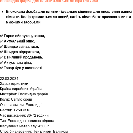
Епоксидна фарба для плитки 4.5кг Світло сіра Ral 7040
Епоксидна фарба для плитки - ідеальне рішення для оновлення ванної
кімнати. Колір тримається як новий, навіть після багаторазового миття
миючими засобами
✅ Гарне обслуговування,
✅ Актуальний опис,
✅ Швидко зв'язалися,
✅ Швидко відправили,
✅ Ввічливий продавець,
✅ Актуальна ціна,
✅ Товар був у наявності
22.03.2024
Характеристики
Країна виробник: Україна
Матеріал: Епоксидна фарба
Колір: Світло сірий
Основа эмали: Епоксидні
Расхід: 0.250 кв.м
Час висихання: 36-72 години
Тип: Епоксидна наливна підлога
Фасування матеріалу: 4500 г
Спосіб нанесення: Пензликом, Валиком