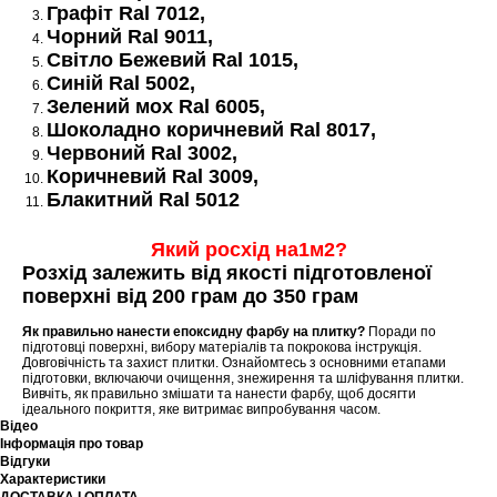
Графіт Ral 7012,
Чорний Ral 9011,
Світло Бежевий Ral 1015,
Синій Ral 5002,
Зелений мох Ral 6005,
Шоколадно коричневий Ral 8017,
Червоний Ral 3002,
Коричневий Ral 3009,
Блакитний Ral 5012
Який росхід на1м2?
Розхід залежить від якості підготовленої
поверхні від 200 грам до 350 грам
Як правильно нанести епоксидну фарбу на плитку?
Поради по
підготовці поверхні, вибору матеріалів та покрокова інструкція.
Довговічність та захист плитки. Ознайомтесь з основними етапами
підготовки, включаючи очищення, знежирення та шліфування плитки.
Вивчіть, як правильно змішати та нанести фарбу, щоб досягти
ідеального покриття, яке витримає випробування часом.
Відео
Інформація про товар
Відгуки
Характеристики