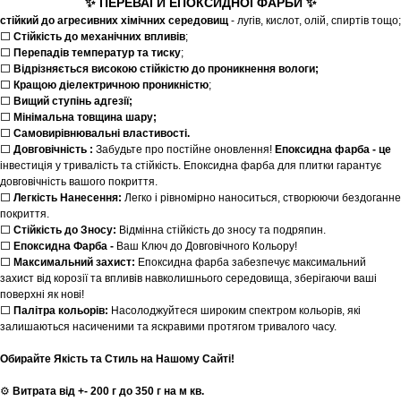
✨
ПЕРЕВАГИ ЕПОКСИДНОЇ ФАРБИ
✨
стійкий до агресивних хімічних середовищ
- лугів, кислот, олій, спиртів тощо;
⬜
Стійкість до механічних впливів
;
⬜
Перепадів температур та тиску
;
⬜
Відрізняється високою стійкістю до проникнення вологи;
⬜
Кращою діелектричною проникністю
;
⬜
Вищий ступінь адгезії;
⬜
Мінімальна товщина шару;
⬜
Самовирівнювальні властивості.
⬜
Довговічність :
Забудьте про постійне оновлення!
Епоксидна фарба - це
інвестиція у тривалість та стійкість. Епоксидна фарба для плитки гарантує
довговічність вашого покриття.
⬜
Легкість Нанесення:
Легко і рівномірно наноситься, створюючи бездоганне
покриття.
⬜
Стійкість до Зносу:
Відмінна стійкість до зносу та подряпин.
⬜
Епоксидна Фарба -
Ваш Ключ до Довговічного Кольору!
⬜
Максимальний захист:
Епоксидна фарба забезпечує максимальний
захист від корозії та впливів навколишнього середовища, зберігаючи ваші
поверхні як нові!
⬜
Палітра кольорів:
Насолоджуйтеся широким спектром кольорів, які
залишаються насиченими та яскравими протягом тривалого часу.
Обирайте Якість та Стиль на Нашому Сайті!
⚙
Витрата від +- 200 г до 350 г на м кв.