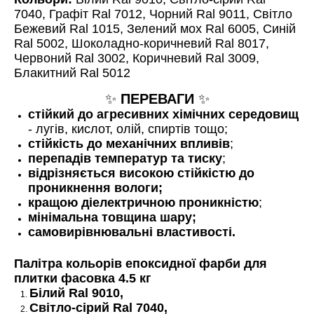
7040, Графіт Ral 7012, Чорний Ral 9011, Світло
Бежевий Ral 1015, Зелений мох Ral 6005, Синій
Ral 5002, Шоколадно-коричневий Ral 8017,
Червоний Ral 3002, Коричневий Ral 3009,
Блакитний Ral 5012
✨
ПЕРЕВАГИ
✨
стійкий до агресивних хімічних середовищ
- лугів, кислот, олій, спиртів тощо;
стійкість до механічних впливів
;
перепадів температур та тиску
;
відрізняється високою стійкістю до
проникнення вологи;
кращою діелектричною проникністю
;
мінімальна товщина шару;
самовирівнювальні властивості.
Палітра кольорів епоксидної фарби для
плитки фасовка 4.5 кг
Білий Ral 9010,
Світло-сірий Ral 7040,