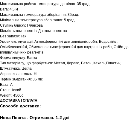
Максимальна робоча температура довкілля: 35 град.
Вага: 4.5 кг
Максимальна температура зберігання: 35рад.
Мінімальна температура зберігання: 5 град.
Ступінь блиску: Глянсова
Кількість компонентів: Двокомпонентна
Без запаху: Так
Умови експлуатації: Атмосферостійкі для зовнішніх робіт, Водостійкі,
Оліябензостійкі, Обмежено атмосферостійкі для внутрішніх робіт, Стійкі до
впливу хімічних реагентів
Форма випуску: Банка
Тип матеріалу, що фарбується: Метал, Дерево, Бетон, Кахель,Пластик,
Штукатурка, Цегла
Аерозольна емаль: Ні
Термін зберігання: 36 міс
База: А
Стан: Новий
Weight: 4500g
ДОСТАВКА І ОПЛАТА
Способи доставки:
Нова Пошта -
Отримання: 1-2 дні