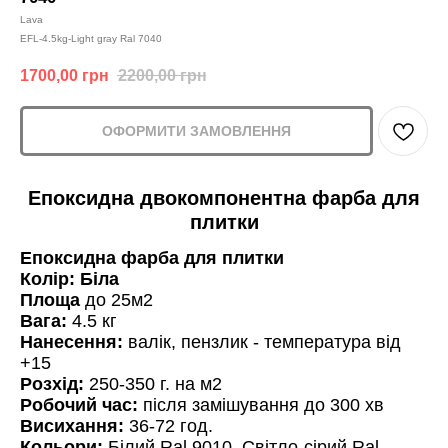
Lava
EFL-4.5kg-Light gray Ral 7040
1700,00
грн
2200,00
грн
ОФОРМИТИ ЗАМОВЛЕННЯ
Епоксидна двокомпонентна фарба для
плитки
Епоксидна фарба для плитки
Колір: Біла
Площа
до 25м2
Вага:
4.5 кг
Нанесення:
валік, пензлик - температура від
+15
Розхід:
250-350 г. на м2
Робочий час:
після замішування до 300 хв
Висихання:
36-72 год.
Кольори:
Білий Ral 9010, Світло-сірий Ral